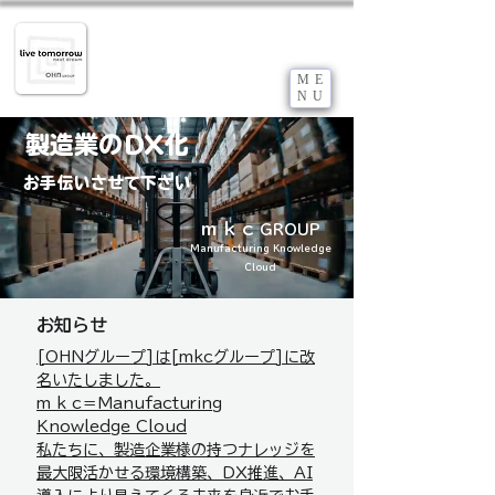
B2B企業のDX推進サポート
​企業の成長にDXが絶対条件化しつつある今
だからこそ御社の力になりたい！
ME
live tomorrow 株式会社
NU
​m k c
GROUP
製造業のDX化
お手伝いさせて下さい
m k c
GROUP
Manufacturing Knowledge
Cloud
お知らせ
[OHNグループ]は[mkcグループ]に改
名いたしました。
m k c＝Manufacturing
Knowledge Cloud
​私たちに、製造企業様の持つナレッジを
最大限活かせる環境構築、DX推進、AI