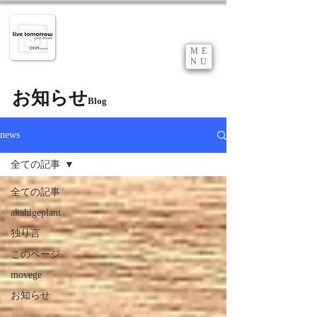
B2B企業のDX推進サポート
​企業の成長にDXが絶対条件化しつつある今
だからこそ御社の力になりたい！
ME
live tomorrow 株式会社
NU
​m k c
GROUP
​お知らせ
Blog
news
全ての記事
全ての記事
akahigeplant
独り言
このページ
movege
お知らせ