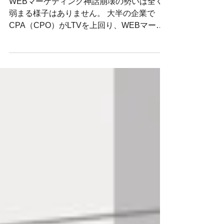
2022年12月15日
読了時間: 2分
諦めのCPA・・・
WEBマーケティング神話崩壊の勢いは全く
弱まる様子はありません。 大半の企業で
CPA（CPO）がLTVを上回り、WEBマーケ
ティングに注力すれば注力するほど経費倒れ
の悲惨な状況。 なぜ？コロナ禍ECは好調な
はずだし・・・と思ってしまいますよね。...