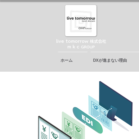
live tomorrow 株式会社
​m k c
GROUP
ホーム
DXが進まない理由