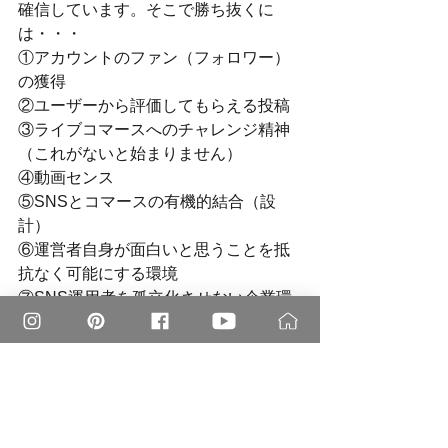
確信しています。そこで勝ち抜くに
は・・・
①アカウントのファン（フォロワー）
の獲得
②ユーザーから評価してもらえる投稿
③ライブコマースへのチャレンジ精神
（これがないと始まりません）
④動画センス
⑤SNSとコマースの有機的結合（設
計）
⑥運営者自身が面白いと思うことを抵
抗なく可能にする環境
⑦SNS運用者を孤立化させない企業環
境
などなどが必須となってきます。
さて次回から一項目づつ詳しく考えて
ゆきましょう・・・・時間稼ぎ（笑）