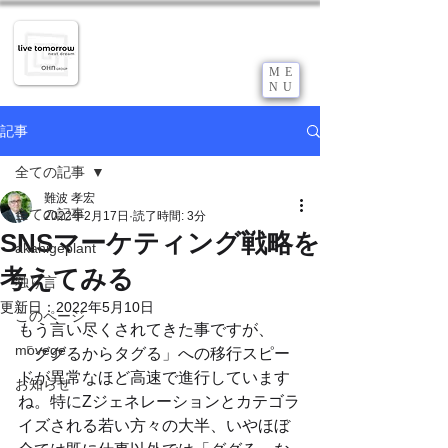
B2B企業のDX推進サポート
​企業の成長にDXが絶対条件化しつつある今
だからこそ御社の力になりたい！
ME
live tomorrow 株式会社
NU
​m k c
GROUP
記事
全ての記事
難波 孝宏
全ての記事
2022年2月17日
読了時間: 3分
SNSマーケティング戦略を
akahigeplant
考えてみる
独り言
更新日：
2022年5月10日
このページ
もう言い尽くされてきた事ですが、
movege
「ググるからタグる」への移行スピー
ドが異常なほど高速で進行しています
お知らせ
ね。特にZジェネレーションとカテゴラ
イズされる若い方々の大半、いやほぼ